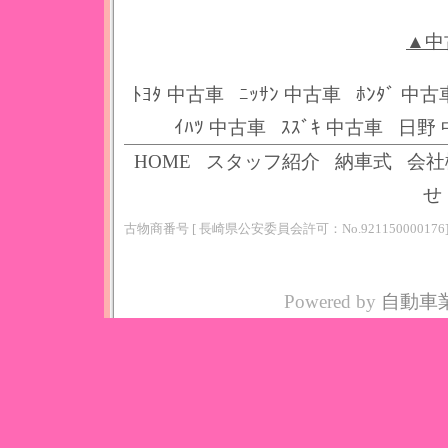
▲中
ﾄﾖﾀ 中古車
ﾆｯｻﾝ 中古車
ﾎﾝﾀﾞ 中古
ｲﾊﾂ 中古車
ｽｽﾞｷ 中古車
日野 
HOME
スタッフ紹介
納車式
会社
せ
古物商番号 [ 長崎県公安委員会許可：No.921150000176
Powered by
自動車